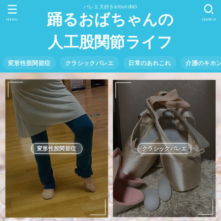
バレエ大好きaround60
踊るおばちゃんの
MENU
SEARCH
人工股関節ライフ
変形性股関節症
クラシックバレエ
日常のあれこれ
介護のキホ
クラシックバレエ
変形性股関節症