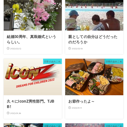
結婚30周年、真珠婚式という
親としての自分はどうだった
らしい。
のだろうか
2023.03.13
2023.02.19
日常のあれこれ
日常のあれこれ
久々にiconZ男性部門。TJB
お節作ったよ～
B!
2023.01.11
2023.01.26
日常のあれこれ
日常のあれこれ