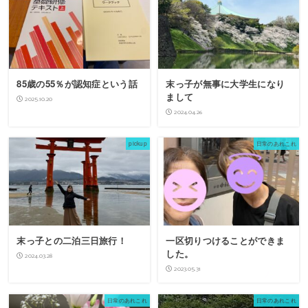
85歳の55％が認知症という話
末っ子が無事に大学生になり
まして
2025.10.20
2024.04.26
pickup
日常のあれこれ
末っ子との二泊三日旅行！
一区切りつけることができま
した。
2024.03.28
2023.05.31
日常のあれこれ
日常のあれこれ