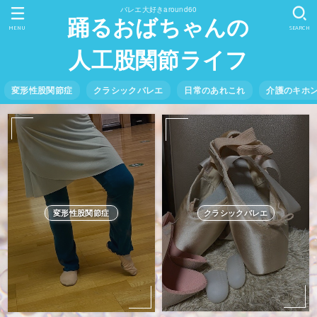
バレエ大好きaround60
踊るおばちゃんの
MENU
SEARCH
人工股関節ライフ
変形性股関節症
クラシックバレエ
日常のあれこれ
介護のキホ
クラシックバレエ
変形性股関節症