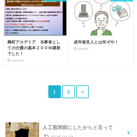
麹町アカデミア 当事者とし
成年後見人とは何ぞや！
ての介護の基本ＺＯＯＭ講座
2022.06.11
でした！
2022.06.30
1
2
＞
人工股関節にしたからと言って