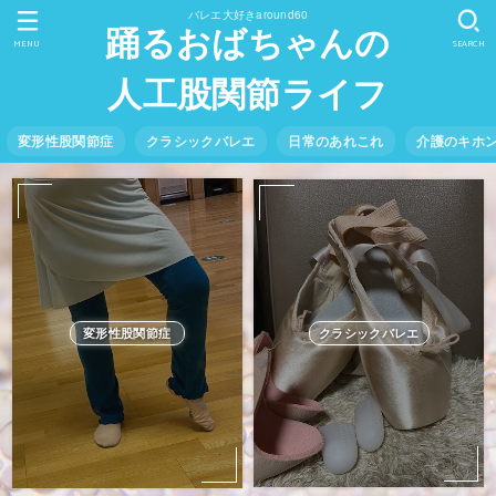
バレエ大好きaround60
踊るおばちゃんの
MENU
SEARCH
人工股関節ライフ
変形性股関節症
クラシックバレエ
日常のあれこれ
介護のキホ
クラシックバレエ
変形性股関節症