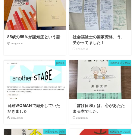
85歳の55％が認知症という話
社会福祉士の国家資格、う、
受かってました！
2025.10.20
2025.03.13
pickup
介護のキホンの話
日経WOMANで紹介していた
「ぼけ日和」は、心があたた
だきました
まる本でした。
2024.03.28
2023.02.24
介護のキホンの話
介護のキホンの話