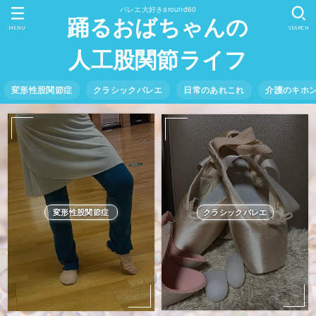
バレエ大好きaround60
踊るおばちゃんの
MENU
SEARCH
人工股関節ライフ
変形性股関節症
クラシックバレエ
日常のあれこれ
介護のキホ
クラシックバレエ
変形性股関節症