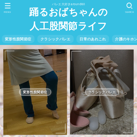
バレエ大好きaround60
踊るおばちゃんの
MENU
SEARCH
人工股関節ライフ
変形性股関節症
クラシックバレエ
日常のあれこれ
介護のキホ
クラシックバレエ
変形性股関節症