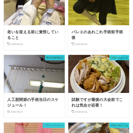
老いを迎える前に覚悟してい
バレエのあれこれ手術前手術
ること
後
2022.06.04
2022.06.04
変形性股関節症
日常のあれこれ
人工股関節の手術当日のスケ
試験ですが最後の大会前でこ
ジュール！
れは気合が必要！
2022.05.23
2022.06.04
クラシックバレエ
日常のあれこれ