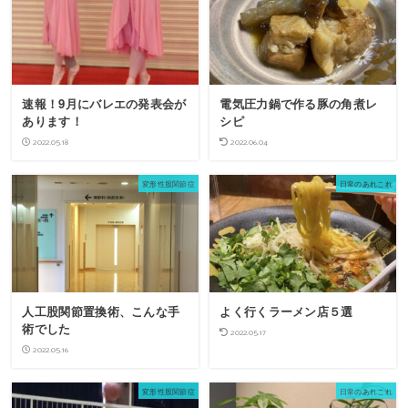
速報！9月にバレエの発表会が
電気圧力鍋で作る豚の角煮レ
あります！
シピ
2022.05.18
2022.06.04
変形性股関節症
日常のあれこれ
人工股関節置換術、こんな手
よく行くラーメン店５選
術でした
2022.05.17
2022.05.16
変形性股関節症
日常のあれこれ