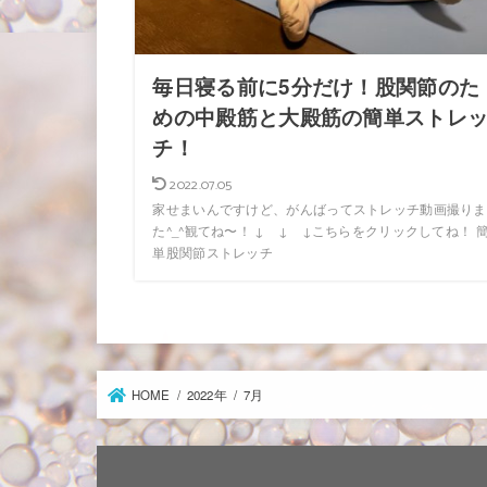
毎日寝る前に5分だけ！股関節のた
めの中殿筋と大殿筋の簡単ストレ
チ！
2022.07.05
家せまいんですけど、がんばってストレッチ動画撮りま
た^_^観てね〜！ ↓ ↓ ↓こちらをクリックしてね！ 
単股関節ストレッチ
HOME
2022年
7月