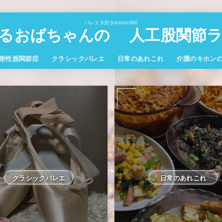
バレエ大好きaround60
るおばちゃんの 人工股関節ラ
形性股関節症
クラシックバレエ
日常のあれこれ
介護のキホン
クラシックバレエ
日常のあれこれ