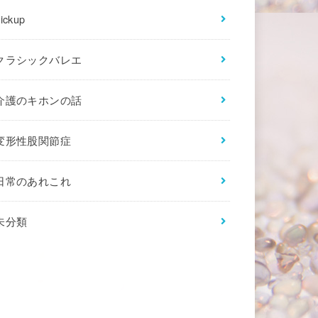
ickup
クラシックバレエ
介護のキホンの話
変形性股関節症
日常のあれこれ
未分類