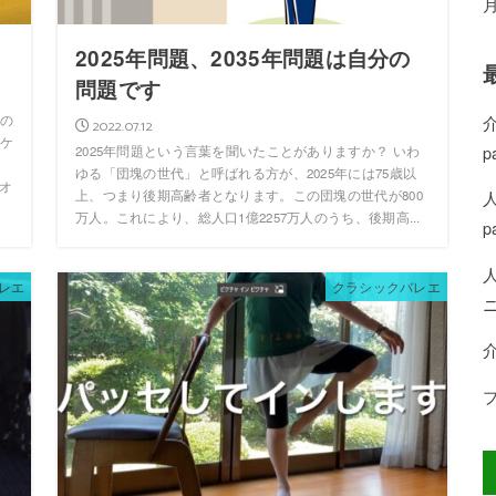
2025年問題、2035年問題は自分の
問題です
の
2022.07.12
ケ
p
2025年問題という言葉を聞いたことがありますか？ いわ
ゆる「団塊の世代」と呼ばれる方が、2025年には75歳以
オ
上、つまり後期高齢者となります。この団塊の世代が800
万人。これにより、総人口1億2257万人のうち、後期高...
p
レエ
クラシックバレエ