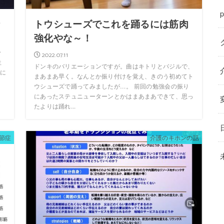
p
な
トウシューズでこれを踊るには筋肉
強化やな～！
ラ
2022.07.11
生
ドンキのバリエーションですが。曲はキトリとバジルで、
に
まあまあ早く。なんとか振り付けを覚え、きのう初めてト
ウシューズで踊ってみましたが…。 前回の勉強会の振り
にあったステュニューターンとかはまあまあできて、思っ
たよりは踊れ...
節症
介護のキホンの話