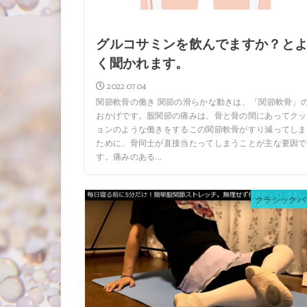
グルコサミンを飲んでますか？と
く聞かれます。
2022.07.04
関節軟骨の働き 関節の滑らかな動きは、「関節軟骨」
おかげです。股関節の痛みは、骨と骨の間にあってクッ
ョンのような働きをするこの関節軟骨がすり減ってしま
ために、骨同士が直接当たってしまうことが主な要因で
す。痛みのある...
クラシックバ