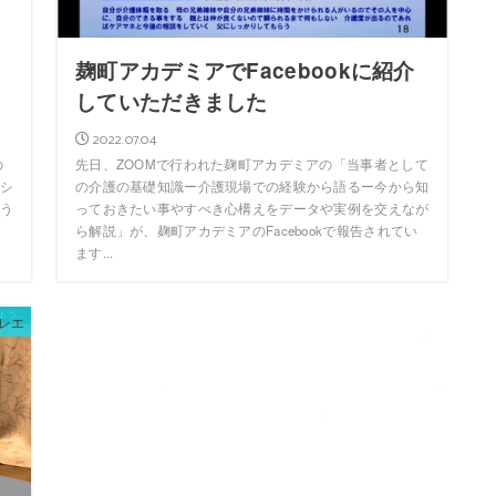
よ
麹町アカデミアでFacebookに紹介
していただきました
2022.07.04
の
先日、ZOOMで行われた麹町アカデミアの「当事者として
シ
の介護の基礎知識ー介護現場での経験から語るー今から知
う
っておきたい事やすべき心構えをデータや実例を交えなが
ら解説」が、麹町アカデミアのFacebookで報告されてい
ます...
レエ