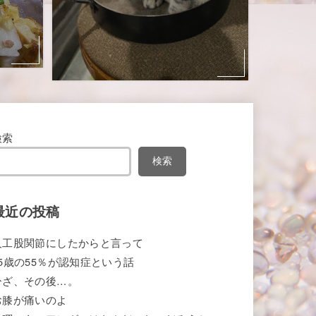
検索
検索
最近の投稿
人工股関節にしたからと言って
85歳の55％が認知症という話
ひざ、その後…。
お膝が痛いのよ