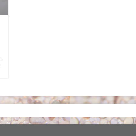
ッ
し
簡