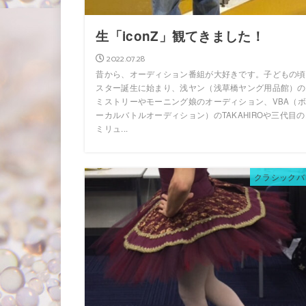
生「iconZ」観てきました！
2022.07.28
昔から、オーディション番組が大好きです。子どもの頃
スター誕生に始まり、浅ヤン（浅草橋ヤング用品館）の
ミストリーやモーニング娘のオーディション、VBA（ボ
ーカルバトルオーディション）のTAKAHIROや三代目の
ミリュ...
クラシックバ