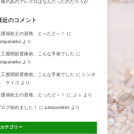
月曜のあのアレグロはなんだったのだろうか
最近のコメント
介護福祉士の資格、とったど～！
に
atapatakko
より
人工股関節置換術、こんな手術でした
に
atapatakko
より
人工股関節置換術、こんな手術でした
に
シンタ
ニ ケイコ
より
介護福祉士の資格、とったど～！
に
ぷぅ
より
ブログ始めました！
に
patapatakko
より
カテゴリー