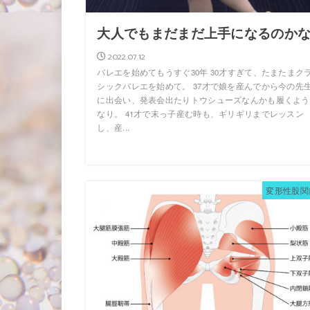
大人でもまだまだ上手になるのか
2022.07.12
バレエを始めてもうすぐ30年 30才すぎて、たまたまク
シックバレエを始めて。 37才で娘を産んでから今の先
に出会い、発表会出たりトウシューズなんかも履くよう
なり。 41才で末っ子産む時も、ギリギリまでレッスン
し、産...
変形性股関