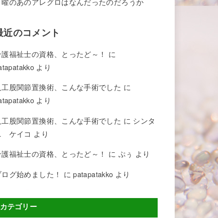
月曜のあのアレグロはなんだったのだろうか
最近のコメント
介護福祉士の資格、とったど～！
に
atapatakko
より
人工股関節置換術、こんな手術でした
に
atapatakko
より
人工股関節置換術、こんな手術でした
に
シンタ
ニ ケイコ
より
介護福祉士の資格、とったど～！
に
ぷぅ
より
ブログ始めました！
に
patapatakko
より
カテゴリー