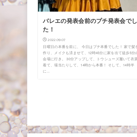
バレエの発表会前のプチ発表会で
た！
2022.09.07
日曜日の本番を前に、 今日はプチ本番でした！ 家で髪
作り、メイクも済ませて、12時45分に家を出て徒歩5分
会場に行き。 30分アップして、トウシューズ履いて衣
着て、場当たりして、14時から本番！ そして、14時半
に...