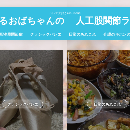
バレエ大好きaround60
るおばちゃんの 人工股関節ラ
形性股関節症
クラシックバレエ
日常のあれこれ
介護のキホン
クラシックバレエ
日常のあれこれ