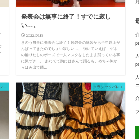
発表会は無事に終了！すでに寂し
い…。
合
2022.09.13
p
きのう無事に発表会は終了！勉強会の練習から半年以上が
で
んばってきたのでちょい寂しい…。 強いていえば、ゲネ
ト
の踊りだしのポーズで一人マスクをしたまま踊っている事
に気づき…。 あわてて胸にはさんで踊るも、めちゃ胸か
p
らはみ出て踊...
レエ
クラシックバレエ