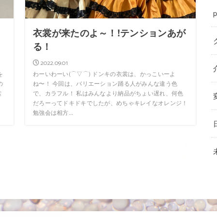
p
し
衣裳が来たのよ～！!テンションあが
る！
2022.09.01
を
わーいわーい(⌒▽⌒) ドンキの衣裳は、かっこいーよ
の
ね〜！ 今回は、バリエーション踊る人がみんな違う色
裳
で、カラフル！ 私はみんなより納品がちょい遅れ、何色
だろーってドキドキでしたが、めちゃキレイなオレンジ！
勉強会は相方...