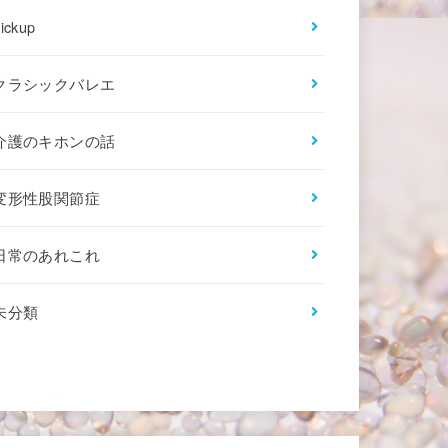
ickup
クラシックバレエ
介護のキホンの話
変形性股関節症
日常のあれこれ
未分類