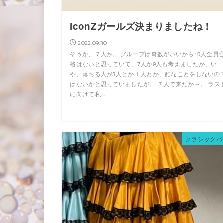
iconZガールズ決まりましたね！
2022.09.30
そうか、７人か。 グループは奇数がいいから10人全員
格はないと思っていて、7人か9人も考えましたが、い
や、落ちる人が3人とか１人とか、酷なことをしないの
はないかと思っていましたが。 ７人で来たか～。 ラス
に向けて私...
クラシックバ