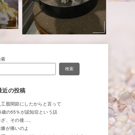
検索
検索
最近の投稿
人工股関節にしたからと言って
85歳の55％が認知症という話
ひざ、その後…。
お膝が痛いのよ