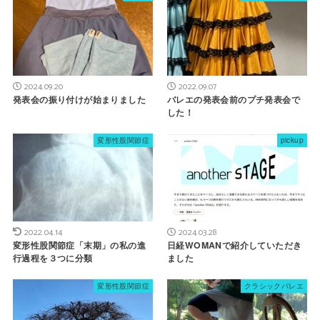
2024.09.20
2022.09.07
発表会の振り付けが始まりました
バレエの発表会前のプチ発表会で
した！
変形性股関節症
pickup
2022.04.14
2024.03.28
変形性股関節症「末期」の私の進
日経WOMANで紹介していただき
行過程を３つに分類
ました
変形性股関節症
クラシックバレエ