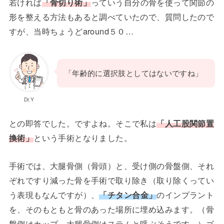
若ければ
「骨切り術」
っていう自分の骨を使って関節の
形を整える方法もあると調べていたので、質問したので
すが、当時ちょうどaround５０…
「年齢的に選択肢としてはないですね」
Dr.Y
との即答でした。ですよね。そこで私は
「人工股関節置
換術」
という手術となりました。
手術では、大腿骨側（骨頭）と、受け側の骨盤側、それ
ぞれですり減った骨を手術で取り除き（取り除くってい
う表現もなんですが）、
「チタン合金」
のインプラント
を、そのもともと骨のあった場所に埋め込みます。（骨
盤側はカップ、大腿骨側はステムと呼ぶそうです。）ゴ