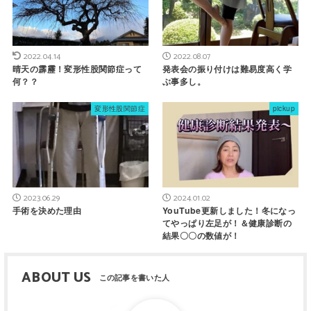
2022.04.14
2022.08.07
晴天の霹靂！変形性股関節症って
発表会の振り付けは難易度高く学
何？？
ぶ事多し。
変形性股関節症
pickup
2023.06.29
2024.01.02
手術を決めた理由
YouTube更新しました！冬になっ
てやっぱり左足が！＆健康診断の
結果〇〇の数値が！
ABOUT US