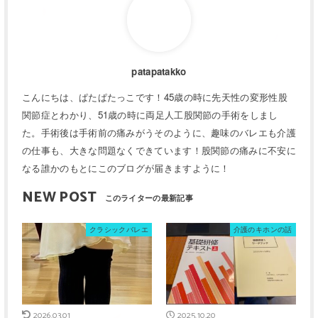
patapatakko
こんにちは、ぱたぱたっこです！45歳の時に先天性の変形性股
関節症とわかり、51歳の時に両足人工股関節の手術をしまし
た。手術後は手術前の痛みがうそのように、趣味のバレエも介護
の仕事も、大きな問題なくできています！股関節の痛みに不安に
なる誰かのもとにこのブログが届きますように！
NEW POST
クラシックバレエ
介護のキホンの話
2026.03.01
2025.10.20