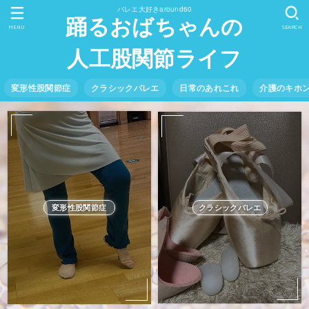
バレエ大好きaround60
踊るおばちゃんの
MENU
SEARCH
人工股関節ライフ
変形性股関節症
クラシックバレエ
日常のあれこれ
介護のキホ
クラシックバレエ
変形性股関節症