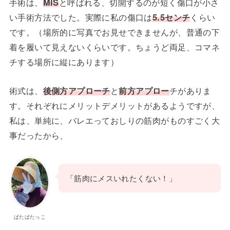
手術は、
MIS
と呼ばれる、切開するのが短く傷口が小さ
い手術方法でした。実際に私の傷口は
5.5センチ
くらい
です。（場所的に写真でお見せできませんが、普通の下
着を履いて見えないくらいです。ちょうど両足、コマネ
チする場所に縦にあります）
術式は、
後側方アプローチ
と
前方アプロー
チがありま
す。それぞれにメリットデメリットがあるようですが、
私は、単純に、バレエっておしりの筋肉がものすごく大
事だったから、
「筋肉にメスいれたくない！」
ぱたぱたっこ