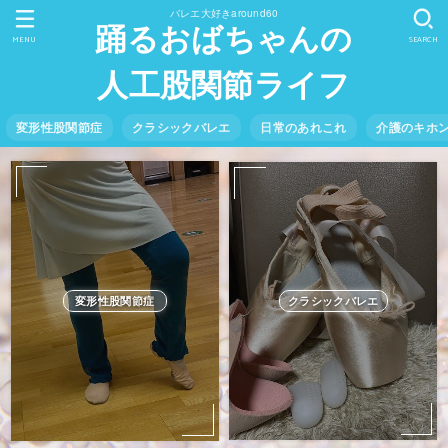
バレエ大好きaround60
踊るおばちゃんの
MENU
SEARCH
人工股関節ライフ
変形性股関節症
クラシックバレエ
日常のあれこれ
介護のキホ
クラシックバレエ
変形性股関節症