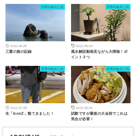
日常のあれこれ
日常のあれこれ
2022.06.28
2022.06.04
三重の旅の記録
風水解説動画見ながら大掃除！ポ
イント３つ
日常のあれこれ
日常のあれこれ
2022.07.28
2022.06.04
生「iconZ」観てきました！
試験ですが最後の大会前でこれは
気合が必要！