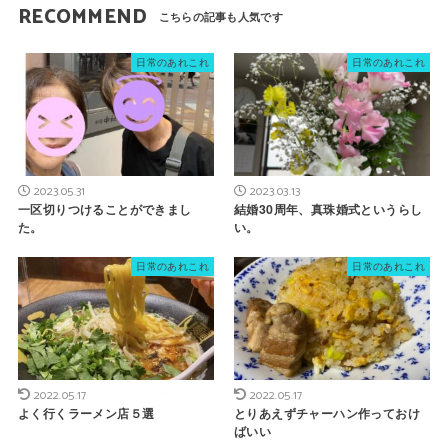
RECOMMEND
日常のあれこれ
日常のあれこれ
2023.05.31
2023.03.13
一区切りつけることができまし
結婚30周年、真珠婚式というらし
た。
い。
日常のあれこれ
日常のあれこれ
2022.05.17
2022.05.17
よく行くラーメン店５選
とりあえずチャーハン作っておけ
ばいい