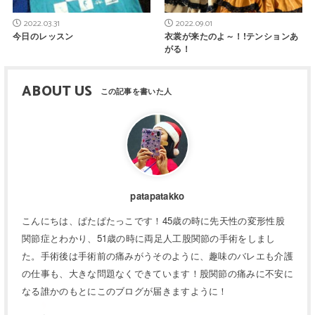
2022.03.31
2022.09.01
今日のレッスン
衣裳が来たのよ～！!テンションあ
がる！
ABOUT US
patapatakko
こんにちは、ぱたぱたっこです！45歳の時に先天性の変形性股
関節症とわかり、51歳の時に両足人工股関節の手術をしまし
た。手術後は手術前の痛みがうそのように、趣味のバレエも介護
の仕事も、大きな問題なくできています！股関節の痛みに不安に
なる誰かのもとにこのブログが届きますように！