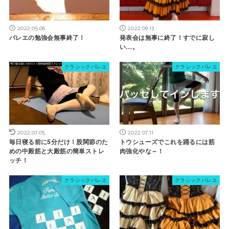
2022.05.06
2022.09.13
バレエの勉強会無事終了！
発表会は無事に終了！すでに寂し
い…。
クラシックバレエ
クラシックバレエ
2022.07.05
2022.07.11
毎日寝る前に5分だけ！股関節のた
トウシューズでこれを踊るには筋
めの中殿筋と大殿筋の簡単ストレ
肉強化やな～！
ッチ！
クラシックバレエ
クラシックバレエ