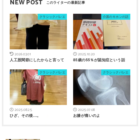
NEW POST
クラシックバレエ
介護のキホンの話
2026.03.01
2025.10.20
人工股関節にしたからと言って
85歳の55％が認知症という話
クラシックバレエ
クラシックバレエ
2025.08.25
2025.07.08
ひざ、その後…。
お膝が痛いのよ