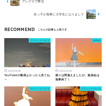
アレグロで撃沈
末っ子が無事に大学生になりまして
RECOMMEND
クラシックバレエ
pickup
2023.05.06
2025.03.03
YouTubeの動画よかったら見てね
振りは間違えましたが、勉強会は
～
無事終了！
クラシックバレエ
クラシックバレエ