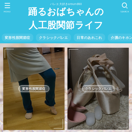
バレエ大好きaround60
踊るおばちゃんの
MENU
SEARCH
人工股関節ライフ
変形性股関節症
クラシックバレエ
日常のあれこれ
介護のキホ
クラシックバレエ
変形性股関節症